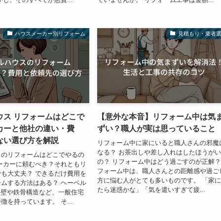
ハウスメーカー別リフォーム
見積もり・業者
ウス リフォームはどこで
【意外な本音】リフォーム中は気
カーと他社の違い・費
ずい？職人が実は思っていること
ない選び方を解説
リフォーム中に家にいると職人さんの邪魔
なる？ お茶出しや差し入れはしたほうが
スのリフォームはどこでやるの
の？ リフォーム中はどう過ごすのが正解？
ーカーに頼むべき？それともリ
フォーム中は、職人さんとの距離感や過ご
も大丈夫？ できるだけ費用を
方に悩む人がとても多いものです。 「家
ムする方法はある？ ヘーベル
たら迷惑かな」「気を遣いすぎて疲...
外壁や鉄骨構造など、一般住宅
徴を持っています。 そ...