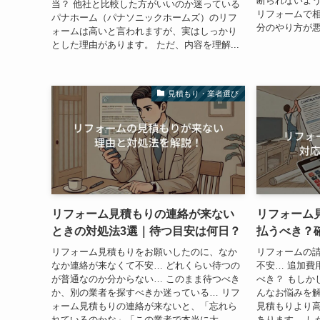
断られないよ
当？ 他社と比較した方がいいのか迷っている
リフォームで
パナホーム（パナソニックホームズ）のリフ
分のやり方が悪
ォームは高いと言われますが、実はしっかり
とした理由があります。 ただ、内容を理解...
見積もり・業者選び
リフォーム見積もりの連絡が来ない
リフォーム
ときの対処法3選｜待つ目安は何日？
払うべき？
リフォーム見積もりをお願いしたのに、なか
リフォームの
なか連絡が来なくて不安… どれくらい待つの
不安… 追加費
が普通なのか分からない… このまま待つべき
べき？ もしか
か、別の業者を探すべきか迷っている… リフ
んなお悩みを解
ォーム見積もりの連絡が来ないと、「忘れら
見積もりより
れているのかな」「この業者で本当に大...
あります。 し