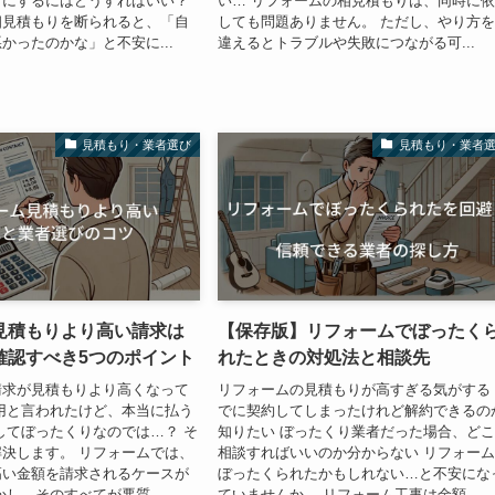
うにするにはどうすればいい？
い… リフォームの相見積もりは、同時に
相見積もりを断られると、「自
しても問題ありません。 ただし、やり方
かったのかな」と不安に...
違えるとトラブルや失敗につながる可...
見積もり・業者選び
見積もり・業者
見積もりより高い請求は
【保存版】リフォームでぼったく
確認すべき5つのポイント
れたときの対処法と相談先
請求が見積もりより高くなって
リフォームの見積もりが高すぎる気がする
用と言われたけど、本当に払う
でに契約してしまったけれど解約できるの
してぼったくりなのでは…？ そ
知りたい ぼったくり業者だった場合、ど
決します。 リフォームでは、
相談すればいいのか分からない リフォー
高い金額を請求されるケースが
ぼったくられたかもしれない…と不安にな
かし、そのすべてが悪質...
ていませんか。 リフォーム工事は金額...