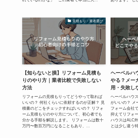
見積もり・業者選び
【知らないと損】リフォーム見積も
ヘーベルハ
りのやり方｜業者比較で失敗しない
やる？メー
方法
用・失敗し
リフォームの見積もりってどうやって取れば
ヘーベルハウ
いいの？ 何社くらいに依頼するのが正解？ 見
がいいの？ メ
積書のどこをチェックすればいいの？ リフォ
フォーム会社で
ーム見積もりのやり方について、初心者でも
抑えてリフォー
分かる手順を解説します。 リフォームは数十
ハウスはALC
万円〜数百万円になることもあり、...
とは少し違う特