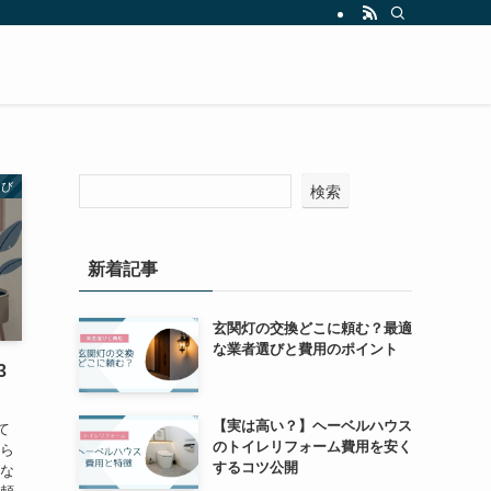
選び
検索
新着記事
玄関灯の交換どこに頼む？最適
な業者選びと費用のポイント
3
【実は高い？】ヘーベルハウス
て
のトイレリフォーム費用を安く
なら
するコツ公開
らな