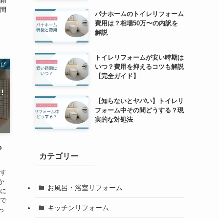
依頼
を間
パナホームのトイレリフォーム
費用は？相場50万〜の内訳を
解説
トイレリフォームが安い時期は
選び
いつ？費用を抑えるコツも解説
【完全ガイド】
【知らないとヤバい】トイレリ
フォーム中その間どうする？現
実的な対処法
ら
カテゴリー
 す
か
お風呂・浴室リフォーム
こに
ムで
キッチンリフォーム
っ